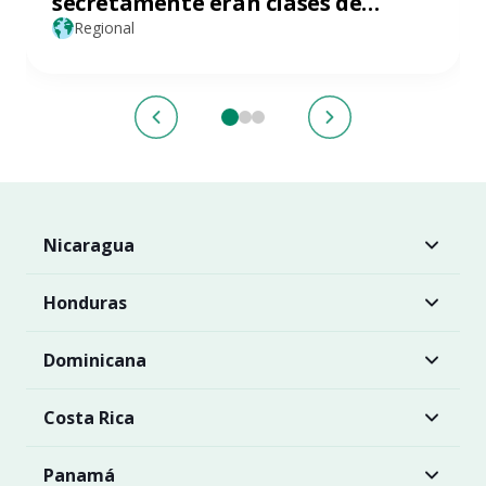
secretamente eran clases de
finanzas personales y no sabías
Regional
Nicaragua
Honduras
Dominicana
Costa Rica
Panamá