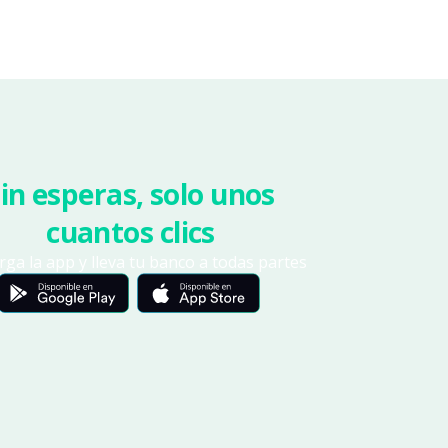
in esperas, solo unos
cuantos clics
ga la app y lleva tu banco a todas partes