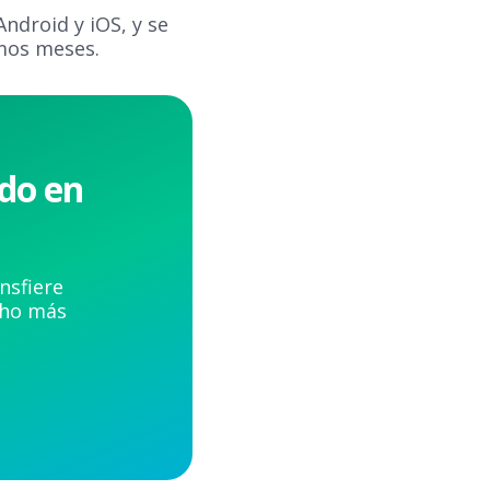
Android y iOS, y se
imos meses.
odo en
nsfiere
cho más