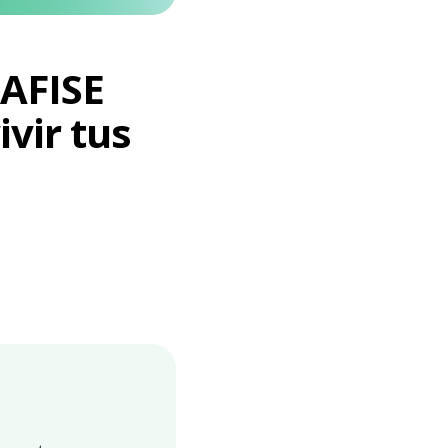
LAFISE
vir tus