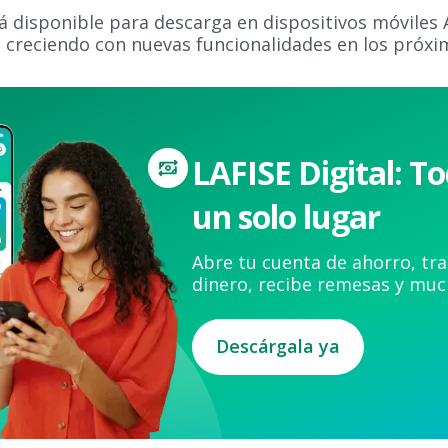
tá disponible para descarga en dispositivos móviles 
 creciendo con nuevas funcionalidades en los próx
LAFISE Digital: T
un solo lugar
Abre tu cuenta de ahorro, tra
dinero, recibe remesas y mu
Descárgala ya