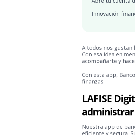
Abre tu cuenta d
Innovación finan
A todos nos gustan l
Con esa idea en men
acompañarte y hacer
Con esta app, Banco
finanzas.
LAFISE Digi
administrar
Nuestra app de banc
eficiente y segura. 