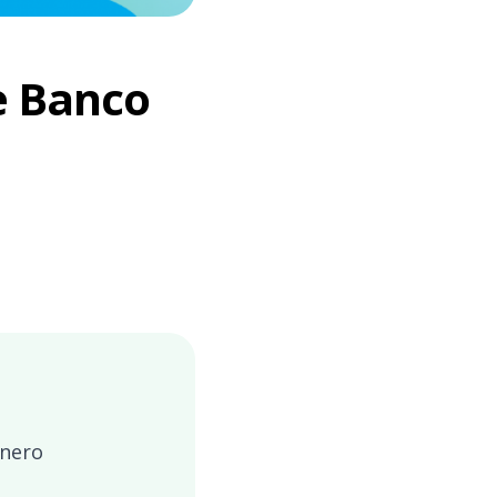
e Banco
inero