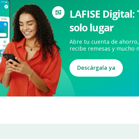
LAFISE Digital:
solo lugar
Abre tu cuenta de ahorro,
recibe remesas y mucho 
Descárgala ya