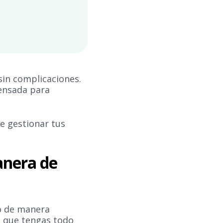
sin complicaciones.
pensada para
e gestionar tus
anera de
ro de manera
ra que tengas todo