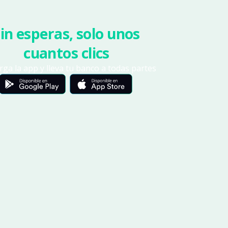
in esperas, solo unos
cuantos clics
ga la app y lleva tu banco a todas partes