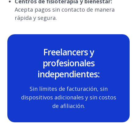
Centros de fisioterapia y bienestar:
Acepta pagos sin contacto de manera
rápida y segura.
Freelancers y
profesionales
independientes:
Sin límites de facturación, sin
dispositivos adicionales y sin costos
de afiliación.