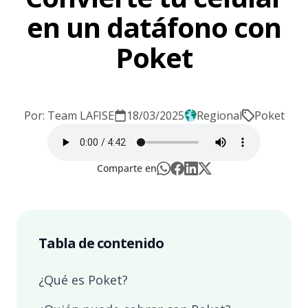
en un datáfono con
Poket
Por: Team LAFISE
18/03/2025
Regional
Poket
Comparte en
Tabla de contenido
¿Qué es Poket?