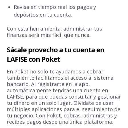
Revisa en tiempo real los pagos y
depósitos en tu cuenta.
Con esta herramienta, administrar tus
finanzas será más fácil que nunca.
Sácale provecho a tu cuenta en
LAFISE con Poket
En Poket no solo te ayudamos a cobrar,
también te facilitamos el acceso al sistema
bancario. Al registrarte en la app,
automáticamente tendrás una cuenta en
LAFISE, para que puedas consultar y gestionar
tu dinero en un solo lugar. Olvídate de usar
múltiples aplicaciones para el seguimiento de
tu negocio. Con Poket, cobras, administras y
recibes pagos desde una única plataforma.