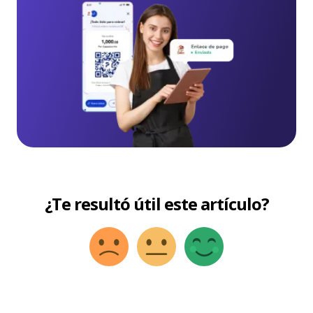
¿Te resultó útil este artículo?