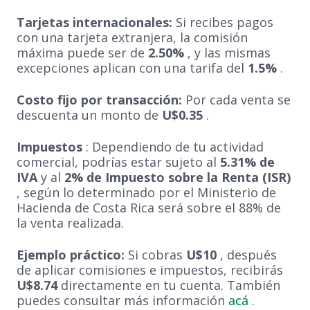
Tarjetas internacionales:
Si recibes pagos
con una tarjeta extranjera, la comisión
máxima puede ser de
2.50%
, y las mismas
excepciones aplican con una tarifa del
1.5%
.
Costo fijo por transacción:
Por cada venta se
descuenta un monto de
U$0.35
.
Impuestos
: Dependiendo de tu actividad
comercial, podrías estar sujeto al
5.31% de
IVA
y al
2% de Impuesto sobre la Renta (ISR)
, según lo determinado por el Ministerio de
Hacienda de Costa Rica será sobre el 88% de
la venta realizada.
Ejemplo práctico:
Si cobras
U$10
, después
de aplicar comisiones e impuestos, recibirás
U$8.74
directamente en tu cuenta. También
puedes consultar más información
acá
.