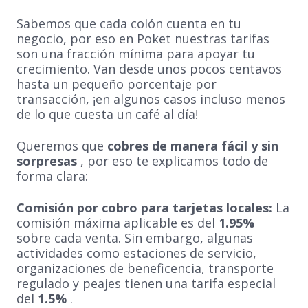
Sabemos que cada colón cuenta en tu
negocio, por eso en Poket nuestras tarifas
son una fracción mínima para apoyar tu
crecimiento. Van desde unos pocos centavos
hasta un pequeño porcentaje por
transacción, ¡en algunos casos incluso menos
de lo que cuesta un café al día!
Queremos que
cobres de manera fácil y sin
sorpresas
, por eso te explicamos todo de
forma clara:
Comisión por cobro para tarjetas locales:
La
comisión máxima aplicable es del
1.95%
sobre cada venta. Sin embargo, algunas
actividades como estaciones de servicio,
organizaciones de beneficencia, transporte
regulado y peajes tienen una tarifa especial
del
1.5%
.