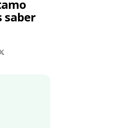
stamo
s saber