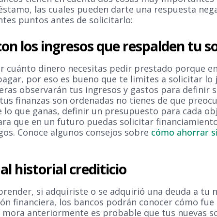
réstamo, las cuales pueden darte una respuesta nega
ntes puntos antes de solicitarlo:
con los ingresos que respalden tu so
ir cuánto dinero necesitas pedir prestado porque en
gar, por eso es bueno que te limites a solicitar lo 
ieras observarán tus ingresos y gastos para definir s
 tus finanzas son ordenadas no tienes de que preoc
 lo que ganas, definir un presupuesto para cada obj
ra que en un futuro puedas solicitar financiamient
gos. Conoce algunos consejos sobre
cómo ahorrar si
l historial crediticio
prender, si adquiriste o se adquirió una deuda a tu
ción financiera, los bancos podrán conocer cómo fu
en mora anteriormente es probable que tus nuevas so