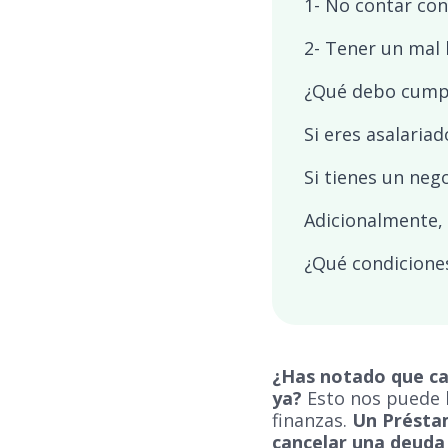
1- No contar con
2- Tener un mal h
¿Qué debo cumpli
Si eres asalariad
Si tienes un neg
Adicionalmente,
¿Qué condicione
¿Has notado que ca
ya?
Esto nos puede l
finanzas.
Un Préstam
cancelar una deud