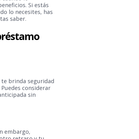
neficios. Si estás
o lo necesites, has
tas saber.
 préstamo
 te brinda seguridad
. Puedes considerar
nticipada sin
in embargo,
tro retraso y tu