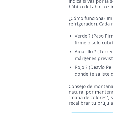
indica si vas por la
hábito del ahorro si
¿Cómo funciona? Imp
refrigerador). Cada 
Verde ? (Paso Fir
firme o solo cubri
Amarillo ? (Terre
márgenes previst
Rojo ? (Desvío Pe
donde te saliste
Consejo de montaña: 
natural por mantener
"mapa de colores", s
recalibrar tu brújul