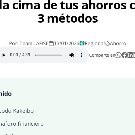
la cima de tus ahorros 
3 métodos
Por: Team LAFISE
13/01/2026
Regional
Ahorro
Comparte en
nido
étodo Kakeibo
máforo financiero