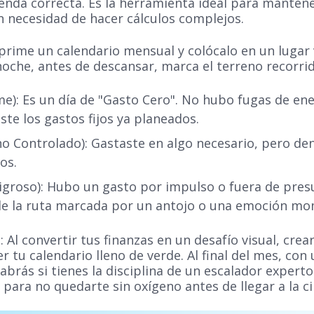
 senda correcta. Es la herramienta ideal para mantene
n necesidad de hacer cálculos complejos.
rime un calendario mensual y colócalo en un lugar 
noche, antes de descansar, marca el terreno recorrid
me): Es un día de "Gasto Cero". No hubo fugas de ene
ste los gastos fijos ya planeados.
no Controlado): Gastaste en algo necesario, pero den
os.
ligroso): Hubo un gasto por impulso o fuera de pres
 de la ruta marcada por un antojo o una emoción m
Al convertir tus finanzas en un desafío visual, cre
 tu calendario lleno de verde. Al final del mes, con 
abrás si tienes la disciplina de un escalador experto
a para no quedarte sin oxígeno antes de llegar a la c