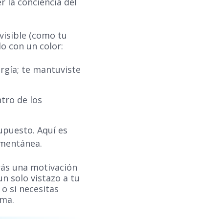
r la conciencia del
visible (como tu
o con un color:
rgía; te mantuviste
tro de los
upuesto. Aquí es
omentánea.
arás una motivación
un solo vistazo a tu
 o si necesitas
ima.