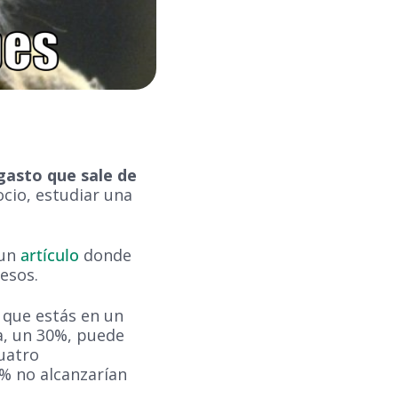
gasto que sale de
cio, estudiar una
 un
artículo
donde
esos.
 que estás en un
a, un 30%, puede
uatro
% no alcanzarían