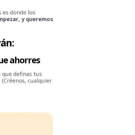
 es donde los
empezar, y queremos
rán:
que ahorres
e que definas tus
. (Créenos, cualquier