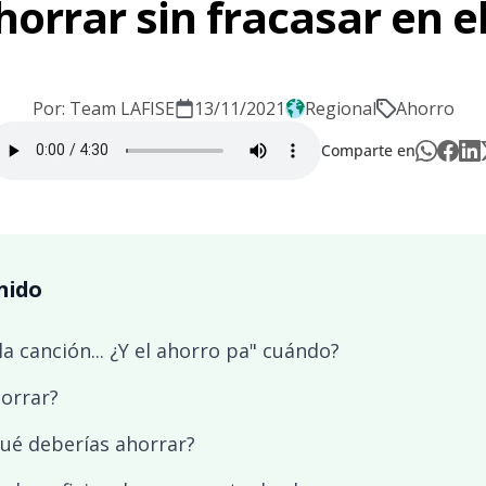
orrar sin fracasar en el
Por: Team LAFISE
13/11/2021
Regional
Ahorro
Comparte en
nido
a canción... ¿Y el ahorro pa" cuándo?
horrar?
ué deberías ahorrar?