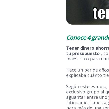
Conoce 4 grande
Tener dinero ahorr
tu presupuesto
, c
maestría o para dar
Hace un par de años
explicaba cuánto tie
Según este estudio,
exclusivo grupo al q
aguantar entre uno 
latinoamericanos ag
para más de una se