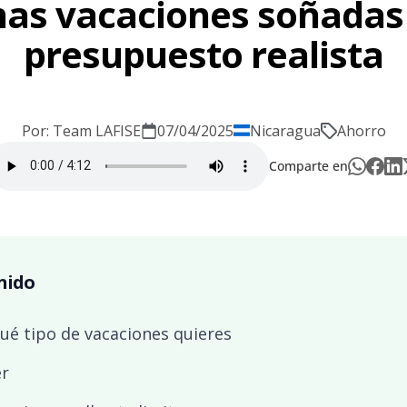
nas vacaciones soñadas
presupuesto realista
Por: Team LAFISE
07/04/2025
Nicaragua
Ahorro
Comparte en
nido
ué tipo de vacaciones quieres
er