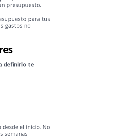
un presupuesto.
resupuesto para tus
os gastos no
res
 definirlo te
 desde el inicio. No
dos semanas