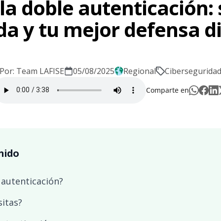
 la doble autenticación: 
da y tu mejor defensa di
Por: Team LAFISE
05/08/2025
Regional
Cibersegurida
Comparte en
nido
 autenticación?
sitas?