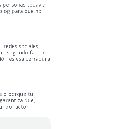
s personas todavía
blog para que no
 redes sociales,
 un segundo factor
ción es esa cerradura
e o porque tu
 garantiza que,
undo factor.