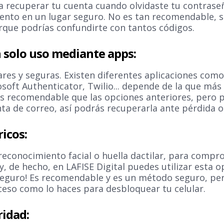
ra recuperar tu cuenta cuando olvidaste tu contraseñ
nto en un lugar seguro. No es tan recomendable, so
que podrías confundirte con tantos códigos.
n solo uso mediante apps:
res y seguras. Existen diferentes aplicaciones com
soft Authenticator, Twilio... depende de la que más 
ás recomendable que las opciones anteriores, pero
ta de correo, así podrás recuperarla ante pérdida o 
icos:
a reconocimiento facial o huella dactilar, para compr
r y, de hecho, en LAFISE Digital puedes utilizar esta 
seguro! Es recomendable y es un método seguro, pe
ceso como lo haces para desbloquear tu celular.
ridad: