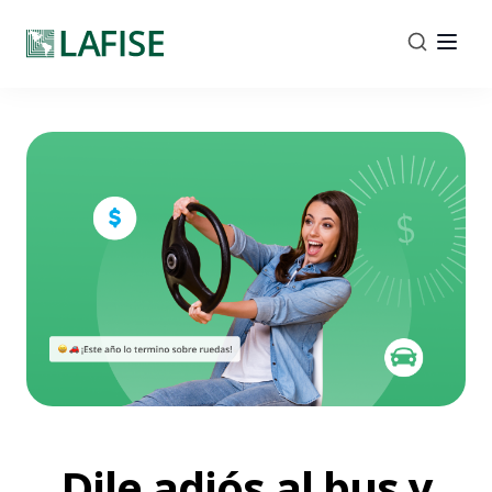
Dile adiós al bus y