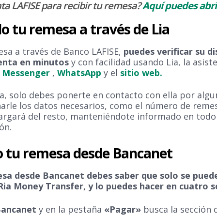
ta LAFISE para recibir tu remesa?
Aquí puedes abrir
o tu remesa a través de Lia
esa a través de Banco LAFISE,
puedes verificar su di
uenta en minutos
y con facilidad usando Lia, la asiste
n
Messenger
,
WhatsApp
y el
sitio web.
ta, solo debes ponerte en contacto con ella por algu
onarle los datos necesarios, como el número de reme
ncargará del resto, manteniéndote informado en to
ón.
o tu remesa desde Bancanet
esa desde Bancanet debes saber que solo se puede 
 Ria Money Transfer, y lo puedes hacer en cuatro s
 Bancanet
y en la pestaña
«Pagar»
busca la sección