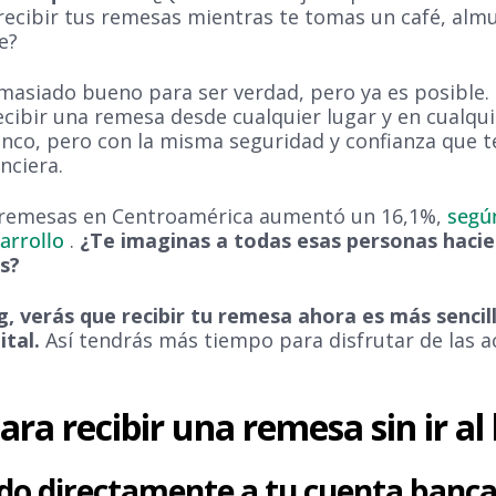
recibir tus remesas mientras te tomas un café, almu
e?
asiado bueno para ser verdad, pero ya es posible. E
ibir una remesa desde cualquier lugar y en cualqu
anco, pero con la misma seguridad y confianza que t
nciera.
e remesas en Centroamérica aumentó un 16,1%,
segú
sarrollo
.
¿Te imaginas a todas esas personas hacie
s?
og, verás que recibir tu remesa ahora es más sencil
ital.
Así tendrás más tiempo para disfrutar de las a
ara recibir una remesa sin ir al
ndo directamente a tu cuenta banca